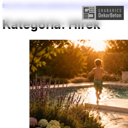
Rólunk
Termékek
Szolgáltatások
Viszonteladók
Referenciák
Kategória:
Hírek