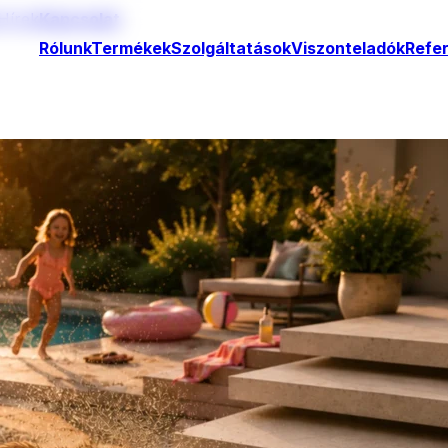
Hírek
Kapcsolat
Rólunk
Termékek
Szolgáltatások
Viszonteladók
Refe