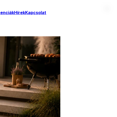
renciák
Hírek
Kapcsolat