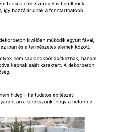
 funkcionális szerepet is betöltenek.
, így hozzájárulnak a fenntarthatóbb
dekorbeton kiválóan működik együtt fával,
az ipari és a természetes elemek között.
melyek nem sablonokból építkeznek, hanem
odva kapnak saját karaktert. A dekorbeton
őség.
em hideg – ha tudatos építészeti
gyaránt arra törekszünk, hogy a beton ne