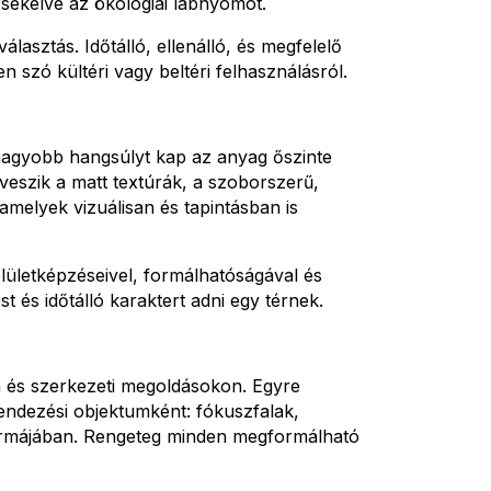
rsékelve az ökológiai lábnyomot.
lasztás. Időtálló, ellenálló, és megfelelő
 szó kültéri vagy beltéri felhasználásról.
nagyobb hangsúlyt kap az anyag őszinte
tveszik a matt textúrák, a szoborszerű,
amelyek vizuálisan és tapintásban is
elületképzéseivel, formálhatóságával és
 és időtálló karaktert adni egy térnek.
 és szerkezeti megoldásokon. Egyre
endezési objektumként: fókuszfalak,
formájában. Rengeteg minden megformálható