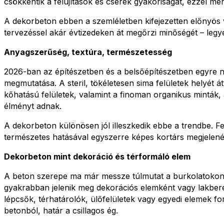
csökkentik a felújítások és cserék gyakoriságát, ezzel mé
A dekorbeton ebben a szemléletben kifejezetten előnyös vá
tervezéssel akár évtizedeken át megőrzi minőségét – legyen
Anyagszerűség, textúra, természetesség
2026-ban az építészetben és a belsőépítészetben egyre 
megmutatása. A steril, tökéletesen sima felületek helyét á
kőhatású felületek, valamint a finoman organikus minták, 
élményt adnak.
A dekorbeton különösen jól illeszkedik ebbe a trendbe. F
természetes hatásával egyszerre képes kortárs megjelenést
Dekorbeton mint dekoráció és térformáló elem
A beton szerepe ma már messze túlmutat a burkolatokon
gyakrabban jelenik meg dekorációs elemként vagy lakber
lépcsők, térhatárolók, ülőfelületek vagy egyedi elemek 
betonból, határ a csillagos ég.