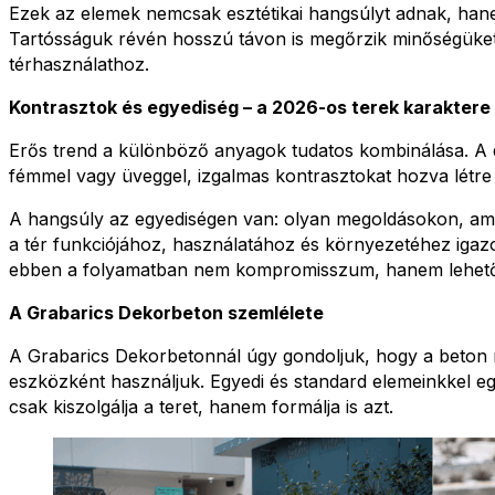
Ezek az elemek nemcsak esztétikai hangsúlyt adnak, hanem
Tartósságuk révén hosszú távon is megőrzik minőségüket
térhasználathoz.
Kontrasztok és egyediség – a 2026-os terek karaktere
Erős trend a különböző anyagok tudatos kombinálása. A 
fémmel vagy üveggel, izgalmas kontrasztokat hozva létre 
A hangsúly az egyediségen van: olyan megoldásokon, a
a tér funkciójához, használatához és környezetéhez igaz
ebben a folyamatban nem kompromisszum, hanem lehet
A Grabarics Dekorbeton szemlélete
A Grabarics Dekorbetonnál úgy gondoljuk, hogy a beton n
eszközként használjuk. Egyedi és standard elemeinkkel e
csak kiszolgálja a teret, hanem formálja is azt.