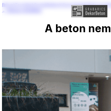
Rólunk
Termékek
Szolgáltatások
Viszonteladók
Referenciák
← Vissza a hírekhez
A beton nem 