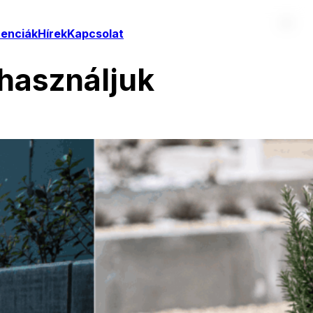
renciák
Hírek
Kapcsolat
 használjuk