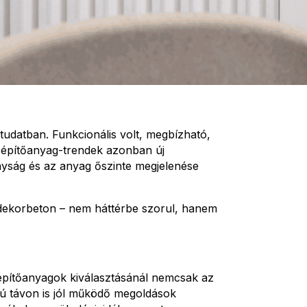
tudatban. Funkcionális volt, megbízható,
os építőanyag-trendek azonban új
nyság és az anyag őszinte megjelenése
dekorbeton – nem háttérbe szorul, hanem
építőanyagok kiválasztásánál nemcsak az
sszú távon is jól működő megoldások