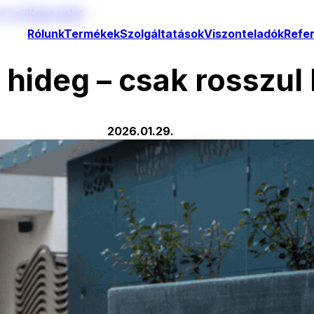
Hírek
Kapcsolat
Rólunk
Termékek
Szolgáltatások
Viszonteladók
Refe
hideg – csak rosszul
2026.01.29.